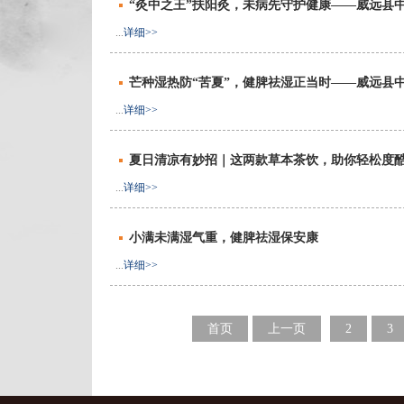
“灸中之王”扶阳灸，未病先守护健康——威远县
...
详细>>
芒种湿热防“苦夏”，健脾祛湿正当时——威远县中
...
详细>>
夏日清凉有妙招｜这两款草本茶饮，助你轻松度
...
详细>>
小满未满湿气重，健脾祛湿保安康
...
详细>>
首页
上一页
2
3