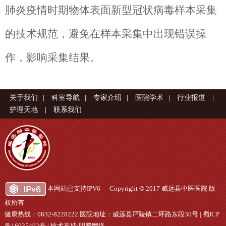
肺炎疫情时期物体表面新型冠状病毒样本采集
的技术规范，避免在样本采集中出现错误操
作，影响采集结果。
关于我们
|
科室导航
|
专家介绍
|
医院学术
|
行业报道
|
护理天地
|
联系我们
本网站已支持IPV6 Copyright © 2017 威远县中医医院 版
权所有
健康热线：0832-8228222 医院地址：威远县严陵镇二环路东段30号 |
蜀ICP
备16035402号
|
技术支持:明腾网络